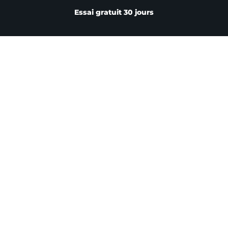
Essai gratuit 30 jours
CLIENTS
Industrie
Tertiaire
Recherche & Médical
Prestataires
Éducation
RESSOURCES
Actualités