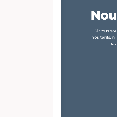
No
Si vous so
nos tarifs, 
rav